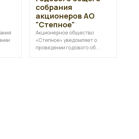
собрания
акционеров АО
"Степное"
вания
Акционерное общество
ании
«Степное» уведомляет о
проведении годового об...