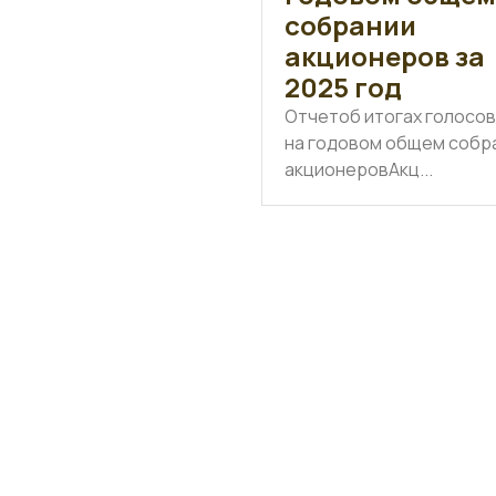
собрании
акционеров за
2025 год
Отчетоб итогах голосо
на годовом общем собр
акционеровАкц...