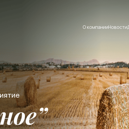
О компании
Новости
риятие
ное”