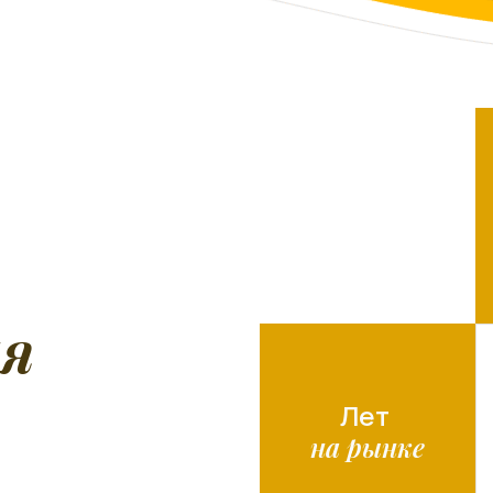
я
Лет
на рынке